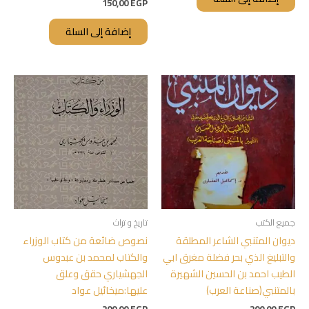
150,00
EGP
إضافة إلى السلة
جميع الكتب
تاريخ و تراث
ديوان المتنبي الشاعر المطلقة
نصوص ضائعة من كتاب الوزراء
والتبليغ الذي بحر فضلة مغرق ابي
والكتاب لمحمد بن عبدوس
الطيب احمد بن الحسين الشهيرة
الجهشياري حقق وعلق
بالمتنبي(صناعة العرب)
عليها:ميخائيل عواد