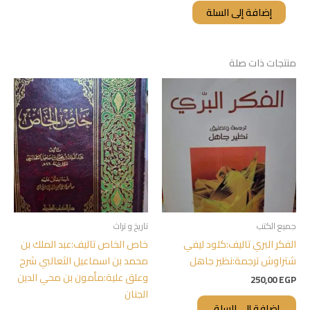
إضافة إلى السلة
منتجات ذات صلة
جميع الكتب
تاريخ و تراث
الفكر البري تاليف:كلود ليفي
خاص الخاص تاليف:عبد الملك بن
شتراوش ترجمة:نظير جاهل
محمد بن اسماعيل الثعالبي شرح
وعلق علية:مأمون بن محي الدين
250,00
EGP
الجنان
إضافة إلى السلة