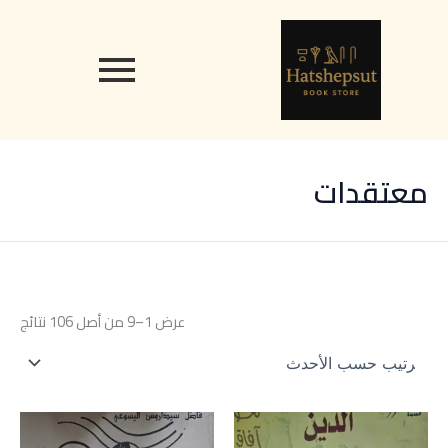
تم
خطي
content
الفرز
حس
لى
الأح
لمحتوى
معتقدات
عرض 1–9 من أصل 106 نتائج