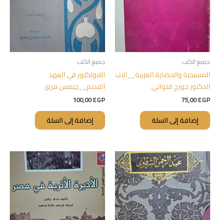
جميع الكتب
جميع الكتب
المسيحية والحضارة العربية__الاب
الفولكلور في العهد
الدكتور جورج قنواتي
القديم__جيمس فريزر
100,00
EGP
75,00
EGP
إضافة إلى السلة
إضافة إلى السلة