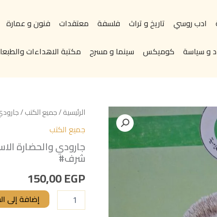
ادب روسي
تاريخ و تراث
فلسفة
معتقدات
فنون و عمارة
د و سياسة
كوميكس
سينما و مسرح
مكتبة الاهداءات والطبعات
كمية
الرئيسية
/
جميع الكتب
/ جارودي
جارودي
جميع الكتب
والحضارة
الاسلامية
جارودي والحضارة الاسل
تاليف#امينة
شرف#
الصاوي،
د.عبد
150,00
EGP
العزيز
شرف#
إضافة إلى ال