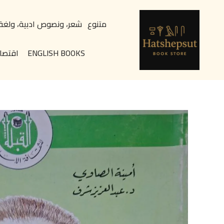
خطي
content
لى
متنوع
شعر، ونصوص ادبية، ولغة
لمحتوى
ENGLISH BOOKS
اقتصا