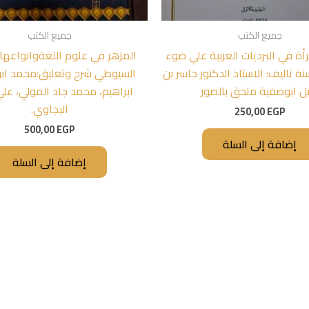
جميع الكتب
جميع الكتب
ة في البرديات العربية علي ضوء
المزهر في علوم اللغةوانواعها 
نة تاليف: الاستاذ الدكتور جاسر بن
السيوطي شرح وتعليق:محمد اب
ل ابوصفية ملحق بالصور
ابراهيم، محمد جاد المولي، عل
البجاوي.
250,00
EGP
500,00
EGP
إضافة إلى السلة
إضافة إلى السلة