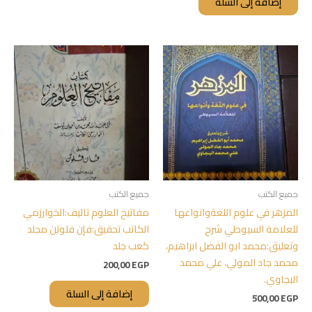
إضافة إلى السلة
جميع الكتب
جميع الكتب
المزهر في علوم اللغةوانواعها
مفاتيح العلوم تاليف:الخوارزمي
للعلامة السيوطي شرح
الكاتب تحقيق:فإن فلوتن مجلد
وتعليق:محمد ابو الفضل ابراهيم،
كعب جلد
محمد جاد المولي، علي محمد
200,00
EGP
البجاوي.
إضافة إلى السلة
500,00
EGP