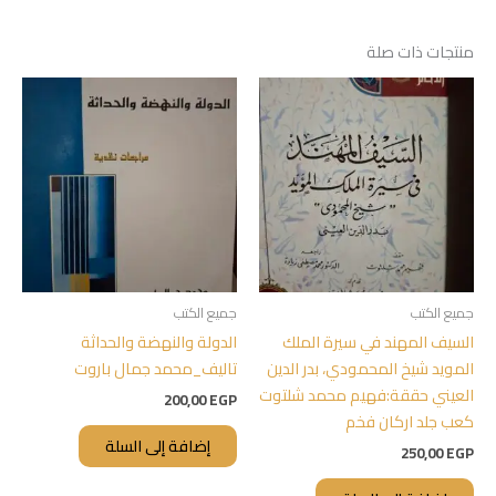
منتجات ذات صلة
جميع الكتب
جميع الكتب
السيف المهند في سيرة الملك
الدولة والنهضة والحداثة
المويد شيخ المحمودي، بدر الدين
تاليف_محمد جمال باروت
العيني حققة:فهيم محمد شلتوت
200,00
EGP
كعب جلد اركان فخم
إضافة إلى السلة
250,00
EGP