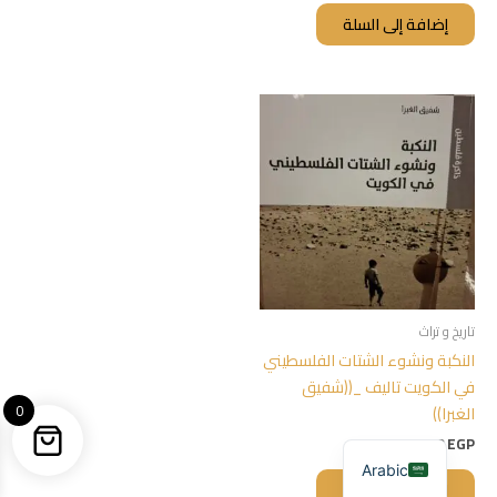
إضافة إلى السلة
تاريخ و تراث
النكبة ونشوء الشتات الفلسطيني
في الكويت تاليف _((شفيق
0
الغبرا))
300,00
EGP
Arabic
إضافة إلى السلة