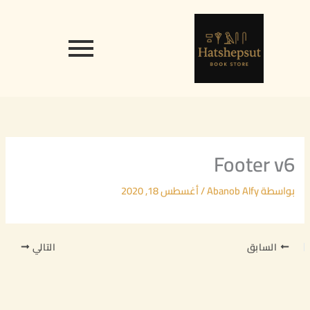
خطي
content
لى
لمحتوى
Footer v6
بواسطة
Abanob Alfy
/
أغسطس 18, 2020
السابق
التالي