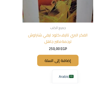
جميع الكتب
الفكر البري تاليف:كلود ليفي شتراوش
ترجمة:نظير جاهل
250,00
EGP
إضافة إلى السلة
Arabic
FTWARE