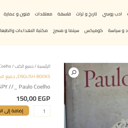
ادب روسي
تاريخ و تراث
فلسفة
معتقدات
فنون و عمارة
د و سياسة
كوميكس
سينما و مسرح
مكتبة الاهداءات والطبعات
كمية
الرئيسية
/
جميع الكتب
/ THE SPY //_ Paulo Coelho
THE
ENGLISH BOOKS
,
جميع الك
SPY
//_
PY //_ Paulo Coelho
Paulo
Coelho
150,00
EGP
إضافة إلى ال