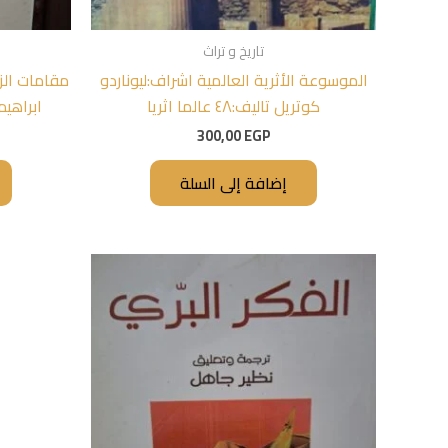
تاريخ و تراث
الموسوعة الأثرية العالمية اشراف:ليوناردو
مقامات الز
كوتريل تاليف:٤٨ عالما اثريا
ابراهي
300,00
EGP
إضافة إلى السلة