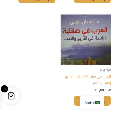
تاريخ و تراث
العرب في صقلية. تاليف:الدكتور
إحسان عباس
0
350,00
EGP
إضافة إلى السلة
Arabic