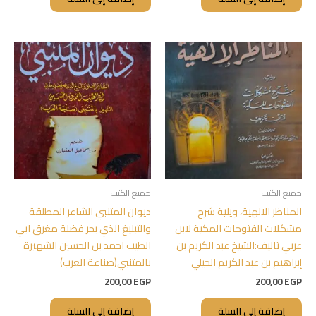
جميع الكتب
جميع الكتب
المناظر الالهية، ويلية شرح
ديوان المتنبي الشاعر المطلقة
مشكلات الفتوحات المكية لابن
والتبليغ الذي بحر فضلة مغرق ابي
عربي تاليف:الشيخ عبد الكريم بن
الطيب احمد بن الحسين الشهيرة
إبراهيم بن عبد الكريم الجيلي
بالمتنبي(صناعة العرب)
200,00
EGP
200,00
EGP
إضافة إلى السلة
إضافة إلى السلة