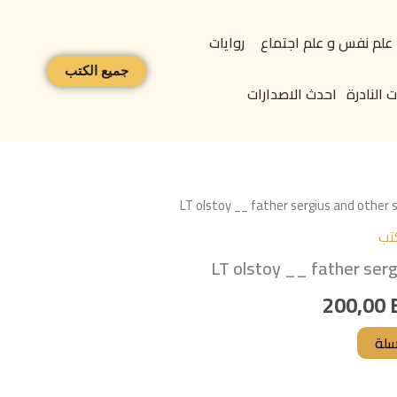
علم نفس و علم اجتماع
روايات
جميع الكتب
 النادرة
احدث الاصدارات
عر
السعر
تب
لي
الحالي
LT olstoy __ father serg
هو:
200,00
200,00 EGP.
1.000,0
سلة