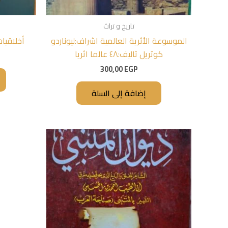
تاريخ و تراث
الموسوعة الأثرية العالمية اشراف:ليوناردو
أخلاقيات
كوتريل تاليف:٤٨ عالما اثريا
300,00
EGP
إضافة إلى السلة