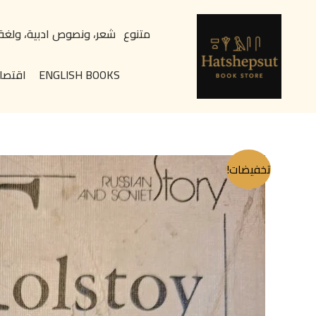
خطي
content
لى
متنوع
شعر، ونصوص ادبية، ولغة
لمحتوى
ENGLISH BOOKS
اقتصا
تخفيضات!