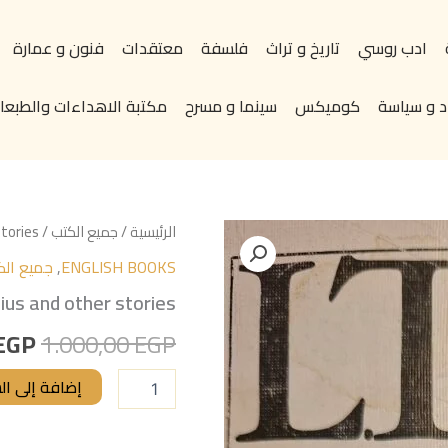
ادب روسي
تاريخ و تراث
فلسفة
معتقدات
فنون و عمارة
د و سياسة
كوميكس
سينما و مسرح
مكتبة الاهداءات والطبعات
كمية
الس
الرئيسية
/
جميع الكتب
/ LT olstoy __ father sergius and other stories
LT
ENGLISH BOOKS
,
جميع الك
الأص
olstoy
__
ius and other stories
هو:
father
sergius
EGP
1.000,00
EGP
0 EGP.
and
other
إضافة إلى ال
stories