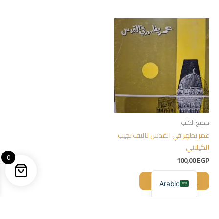
جميع الكتب
عمر يظهر في القدس تاليف:نجيب
الكيلاني
0
100,00
EGP
إضافة إلى السلة
Arabic