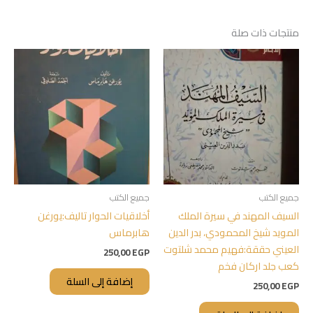
منتجات ذات صلة
جميع الكتب
جميع الكتب
السيف المهند في سيرة الملك
أخلاقيات الحوار تاليف:يورغن
المويد شيخ المحمودي، بدر الدين
هابرماس
العيني حققة:فهيم محمد شلتوت
250,00
EGP
كعب جلد اركان فخم
إضافة إلى السلة
250,00
EGP