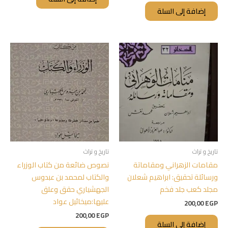
إضافة إلى السلة
تاريخ و تراث
تاريخ و تراث
مقامات الزهراني ومقاماتة
نصوص ضائعة من كتاب الوزراء
ورسائلة تحقيق: ابراهيم شعلان
والكتاب لمحمد بن عبدوس
مجلد كعب جلد فخم
الجهشياري حقق وعلق
عليها:ميخائيل عواد
200,00
EGP
200,00
EGP
إضافة إلى السلة