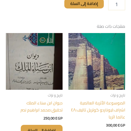
إضافة إلى السلة
منتجات ذات صلة
تاريخ و تراث
تاريخ و تراث
الموسوعة الأثرية العالمية
ديوان ابن سناء الملك
اشراف:ليوناردو كوتريل تاليف:٤٨
تحقيق:محمد ابراهيم نصر
عالما اثريا
250,00
EGP
300,00
EGP
إضافة إلى السلة