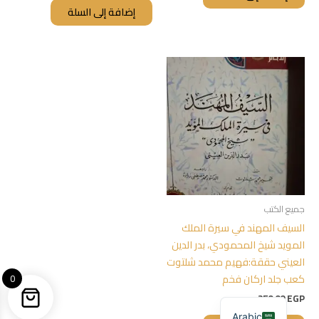
إضافة إلى السلة
جميع الكتب
السيف المهند في سيرة الملك
المويد شيخ المحمودي، بدر الدين
العيني حققة:فهيم محمد شلتوت
كعب جلد اركان فخم
0
250,00
EGP
Arabic