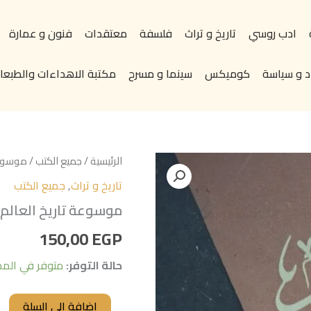
ادب روسي
تاريخ و تراث
فلسفة
معتقدات
فنون و عمارة
د و سياسة
كوميكس
سينما و مسرح
مكتبة الاهداءات والطبعات
كمية
الرئيسية
/
جميع الكتب
/ موسوعة 
موسوعة
تاريخ و تراث
,
جميع الكتب
تاريخ
العالم
موسوعة تاريخ العالم ت
تاليف#وليم
لانجر#
150,00
EGP
الجزء
الثامن
حالة التوفر:
متوفر في الم
إضافة إلى السلة