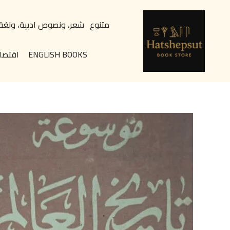
خطي
content
لى
متنوع
شعر، ونصوص ادبية، ولغة
لمحتوى
ENGLISH BOOKS
اقتصا