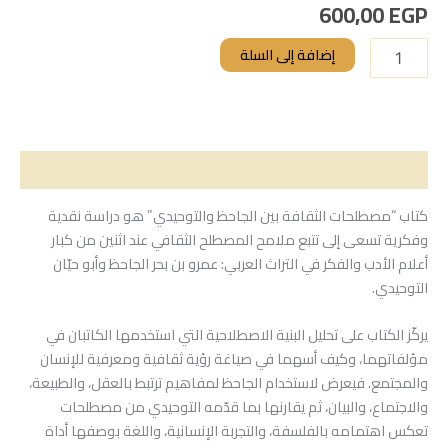
600,00
EGP
إضافة إلى السلة
الوصف
كتاب “مصطلحات الثقافة بين الجاحظ والتوحيدي” هو دراسة نقدية
وفكرية تسعى إلى تتبع ملامح المصطلح الثقافي عند اثنين من كبار
أعلام الأدب والفكر في التراث العربي: عمرو بن بحر الجاحظ وأبو حيّان
التوحيدي.
يركّز الكتاب على تحليل البنية الاصطلاحية التي استخدمها الكاتبان في
مؤلفاتهما، وكيف أسهما في صياغة رؤية ثقافية ومعرفية للإنسان
والمجتمع. فيعرض لاستخدام الجاحظ لمفاهيم ترتبط بالعقل، والطبيعة،
والاجتماع، والبيان، ثم يقارنها بما قدّمه التوحيدي من مصطلحات
تعكس اهتمامه بالفلسفة، والتجربة الإنسانية، واللغة بوصفها أداة