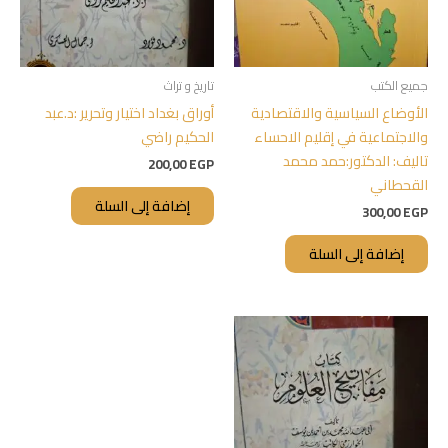
جميع الكتب
تاريخ و تراث
الأوضاع السياسية والاقتصادية
أوراق بغداد اختيار وتحرير :د.عبد
والاجتماعية في إقليم الاحساء
الحكيم راضي
تاليف: الدكتور:حمد محمد
200,00
EGP
القحطاني
إضافة إلى السلة
300,00
EGP
إضافة إلى السلة