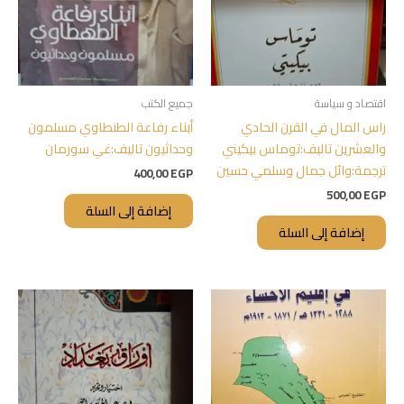
اقتصاد و سياسة
جميع الكتب
راس المال في القرن الحادي
أبناء رفاعة الطنطاوي مسلمون
والعشرين تاليف:توماس بيكيني
وحداثيون تاليف:غي سورمان
ترجمة:وائل جمال وسلمي حسين
400,00
EGP
500,00
EGP
إضافة إلى السلة
إضافة إلى السلة