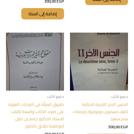
300,00
EGP
إضافة إلى السلة
جميع الكتب
جميع الكتب
الجنس الاخر، التجربة الحياتية
حقوق المرأة في البرديات العربية
تاليف:سيمون دوبوفوار ترجمة:د.
علي ضوء الكتاب والسنة تاليف:
سحر سعيد
الاستاذ الدكتور جاسر بن خليل
ابوصفية ملحق بالصور
500,00
EGP