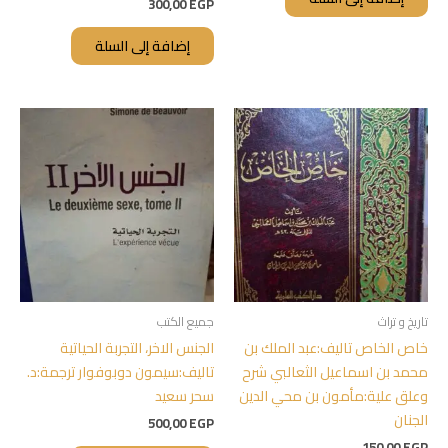
300,00
EGP
إضافة إلى السلة
تاريخ و تراث
جميع الكتب
خاص الخاص تاليف:عبد الملك بن
الجنس الاخر، التجربة الحياتية
محمد بن اسماعيل الثعالبي شرح
تاليف:سيمون دوبوفوار ترجمة:د.
وعلق علية:مأمون بن محي الدين
سحر سعيد
الجنان
500,00
EGP
150,00
EGP