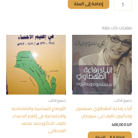
إضافة إلى السلة
منتجات ذات صلة
جميع الكتب
جميع الكتب
أبناء رفاعة الطنطاوي مسلمون
الأوضاع السياسية والاقتصادية
وحداثيون تاليف:غي سورمان
والاجتماعية في إقليم الاحساء
تاليف: الدكتور:حمد محمد
400,00
EGP
القحطاني
إضافة إلى السلة