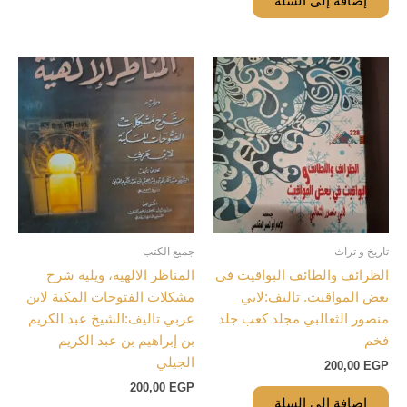
إضافة إلى السلة
تاريخ و تراث
جميع الكتب
الظرائف والطائف البواقيت في
المناظر الالهية، ويلية شرح
بعض المواقيت. تاليف:لابي
مشكلات الفتوحات المكية لابن
منصور الثعالبي مجلد كعب جلد
عربي تاليف:الشيخ عبد الكريم
فخم
بن إبراهيم بن عبد الكريم
الجيلي
200,00
EGP
200,00
EGP
إضافة إلى السلة