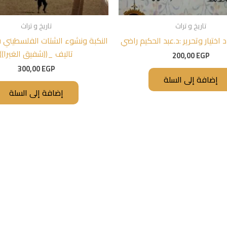
تاريخ و تراث
تاريخ و تراث
 اختيار وتحرير :د.عبد الحكيم راضي
النكبة ونشوء الشتات الفلسطيني 
تاليف _((شفيق الغبرا))
200,00
EGP
300,00
EGP
إضافة إلى السلة
إضافة إلى السلة