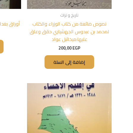
تاريخ و تراث
نصوص ضائعة من كتاب الوزراء والكتاب
أوراق بغداد
لمحمد بن عبدوس الجهشياري حقق وعلق
عليها:ميخائيل عواد
200,00
EGP
إضافة إلى السلة