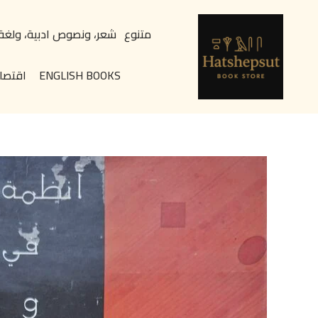
خطي
content
لى
متنوع
شعر، ونصوص ادبية، ولغة
لمحتوى
ENGLISH BOOKS
اقتصا