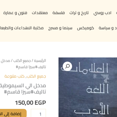
ادب روسي
تاريخ و تراث
فلسفة
معتقدات
فنون و عمارة
د و سياسة
كوميكس
سينما و مسرح
مكتبة الاهداءات والطبعات
كمية
الرئيسية
/
جميع الكتب
/ مدخل ا
مدخل
تاليف#سيزا قاسم#
الي
جميع الكتب
,
كتب متنوعة
السيموطيقا
انظمة
مدخل الي السيموطيقا 
العلامات،
تاليف#سيزا قاسم#
في
اللغة
150,00
EGP
والادب
والثقافة
تاليف#سيزا
إضافة إلى ال