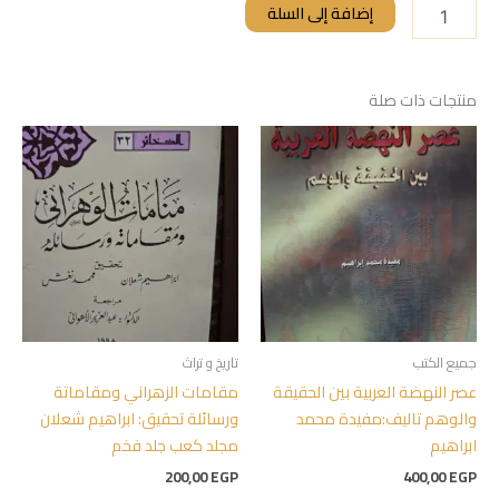
إضافة إلى السلة
منتجات ذات صلة
جميع الكتب
تاريخ و تراث
عصر النهضة العربية بين الحقيقة
مقامات الزهراني ومقاماتة
والوهم تاليف:مفيدة محمد
ورسائلة تحقيق: ابراهيم شعلان
ابراهيم
مجلد كعب جلد فخم
200,00
EGP
400,00
EGP