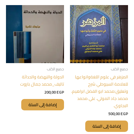
جميع الكتب
جميع الكتب
المزهر في علوم اللغةوانواعها
الدولة والنهضة والحداثة
للعلامة السيوطي شرح
تاليف_محمد جمال باروت
وتعليق:محمد ابو الفضل ابراهيم،
200,00
EGP
محمد جاد المولي، علي محمد
إضافة إلى السلة
البجاوي.
500,00
EGP
إضافة إلى السلة