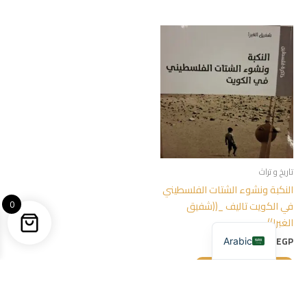
تاريخ و تراث
النكبة ونشوء الشتات الفلسطيني
0
في الكويت تاليف _((شفيق
الغبرا))
300,00
EGP
Arabic
إضافة إلى السلة