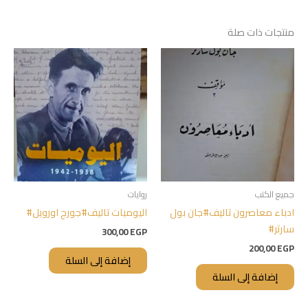
منتجات ذات صلة
جميع الكتب
روايات
ادباء معاصرون تاليف#جان بول
اليوميات تاليف#جورج اورويل#
سارتر#
300,00
EGP
200,00
EGP
إضافة إلى السلة
إضافة إلى السلة