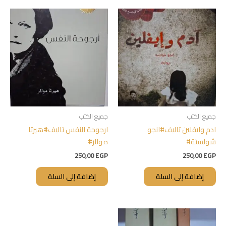
جميع الكتب
جميع الكتب
ادم وايفلين تاليف#انجو
ارجوحة النفس تاليف#هيرتا
شولستة#
موللر#
250,00
EGP
250,00
EGP
إضافة إلى السلة
إضافة إلى السلة