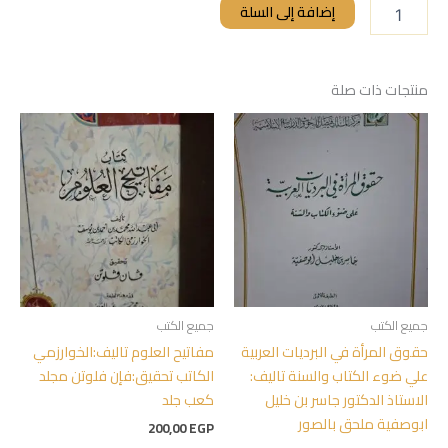
إضافة إلى السلة
منتجات ذات صلة
جميع الكتب
جميع الكتب
حقوق المرأة في البرديات العربية
مفاتيح العلوم تاليف:الخوارزمي
علي ضوء الكتاب والسنة تاليف:
الكاتب تحقيق:فإن فلوتن مجلد
الاستاذ الدكتور جاسر بن خليل
كعب جلد
ابوصفية ملحق بالصور
200,00
EGP