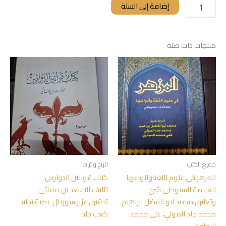
إضافة إلى السلة
منتجات ذات صلة
جميع الكتب
تاريخ و تراث
المزهر في علوم اللغةوانواعها
كتاب قوانين الدواوين
للعلامة السيوطي شرح
تاليف:الاسعد بن مماتي
وتعليق:محمد ابو الفضل ابراهيم،
تحقيق:عزيز سوريال عطية تجليد
محمد جاد المولي، علي محمد
كعب جلد
البجاوي.