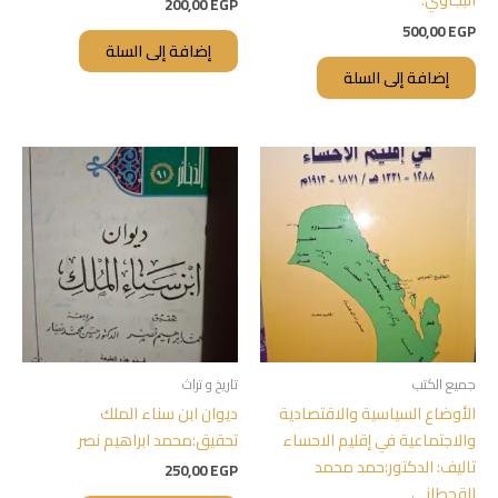
200,00
EGP
500,00
EGP
إضافة إلى السلة
إضافة إلى السلة
جميع الكتب
تاريخ و تراث
الأوضاع السياسية والاقتصادية
ديوان ابن سناء الملك
والاجتماعية في إقليم الاحساء
تحقيق:محمد ابراهيم نصر
تاليف: الدكتور:حمد محمد
250,00
EGP
القحطاني