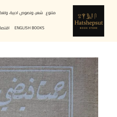
خطي
content
لى
متنوع
شعر، ونصوص ادبية، ولغة
لمحتوى
ENGLISH BOOKS
اقتصا