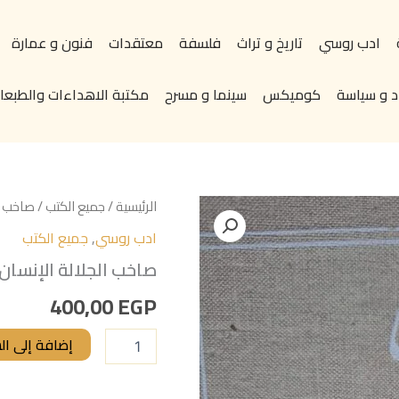
ادب روسي
تاريخ و تراث
فلسفة
معتقدات
فنون و عمارة
د و سياسة
كوميكس
سينما و مسرح
مكتبة الاهداءات والطبعات
كمية
الرئيسية
/
جميع الكتب
/ صاخب ا
صاخب
ادب روسي
,
جميع الكتب
الجلالة
الإنسان
صاخب الجلالة الإنسان
رحمت
فيضي
400,00
EGP
دار
التقدم
إضافة إلى ال