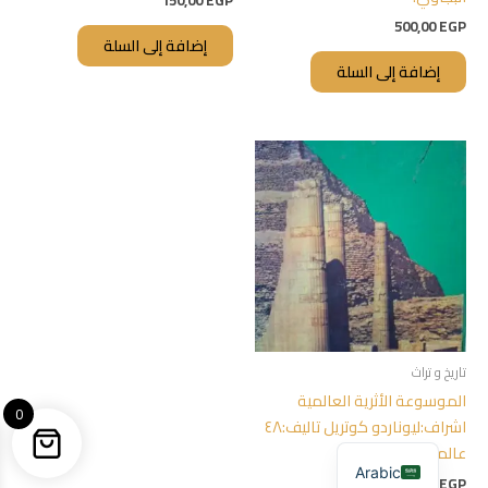
150,00
EGP
500,00
EGP
إضافة إلى السلة
إضافة إلى السلة
تاريخ و تراث
الموسوعة الأثرية العالمية
0
اشراف:ليوناردو كوتريل تاليف:٤٨
عالما اثريا
Arabic
300,00
EGP