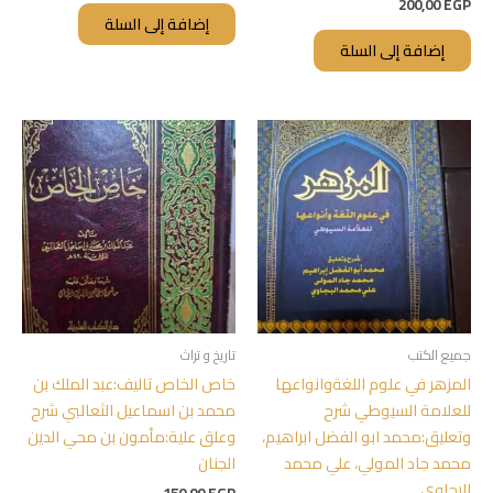
200,00
EGP
إضافة إلى السلة
إضافة إلى السلة
جميع الكتب
تاريخ و تراث
المزهر في علوم اللغةوانواعها
خاص الخاص تاليف:عبد الملك بن
للعلامة السيوطي شرح
محمد بن اسماعيل الثعالبي شرح
وتعليق:محمد ابو الفضل ابراهيم،
وعلق علية:مأمون بن محي الدين
محمد جاد المولي، علي محمد
الجنان
البجاوي.