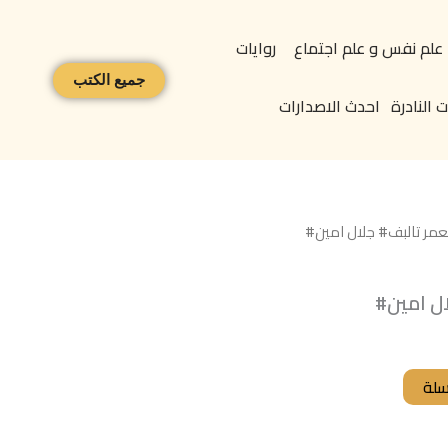
علم نفس و علم اجتماع
روايات
جميع الكتب
 النادرة
احدث الاصدارات
لعمر تالبف# جلال امين#
ال امين#
سلة