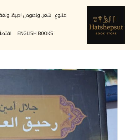
خطي
content
لى
متنوع
شعر، ونصوص ادبية، ولغة
لمحتوى
ENGLISH BOOKS
اقتصا