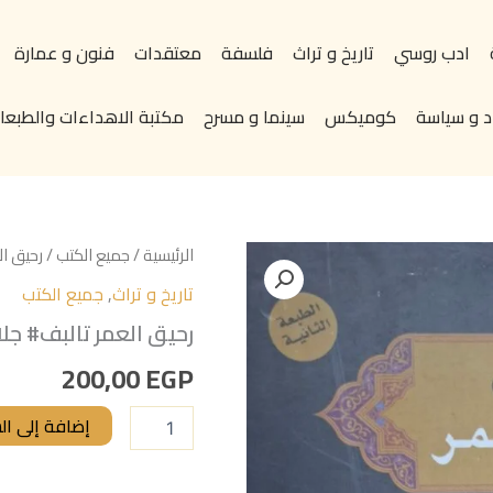
ادب روسي
تاريخ و تراث
فلسفة
معتقدات
فنون و عمارة
د و سياسة
كوميكس
سينما و مسرح
مكتبة الاهداءات والطبعات
كمية
الرئيسية
/
جميع الكتب
/ رحيق ا
رحيق
تاريخ و تراث
,
جميع الكتب
العمر
تالبف#
رحيق العمر تالبف# جل
جلال
امين#
200,00
EGP
إضافة إلى ال