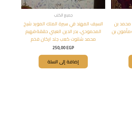
جميع الكتب
 محمد بن
السيف المهند في سيرة الملك المويد شيخ
:مأمون بن
المحمودي، بدر الدين العيني حققة:فهيم
محمد شلتوت كعب جلد اركان فخم
250,00
EGP
إضافة إلى السلة