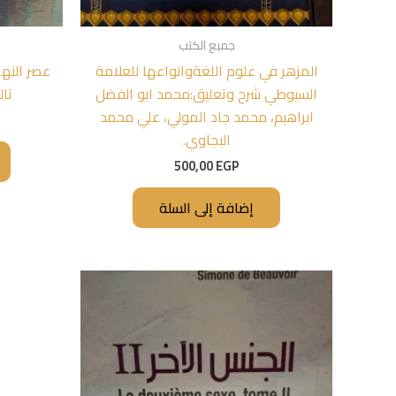
جميع الكتب
المزهر في علوم اللغةوانواعها للعلامة
عصر النهض
السيوطي شرح وتعليق:محمد ابو الفضل
تا
ابراهيم، محمد جاد المولي، علي محمد
البجاوي.
500,00
EGP
إضافة إلى السلة