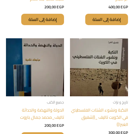
200,00
EGP
400,00
EGP
إضافة إلى السلة
إضافة إلى السلة
تاريخ و تراث
جميع الكتب
النكبة ونشوء الشتات الفلسطيني
الدولة والنهضة والحداثة
في الكويت تاليف _((شفيق
تاليف_محمد جمال باروت
الغبرا))
200,00
EGP
300,00
EGP