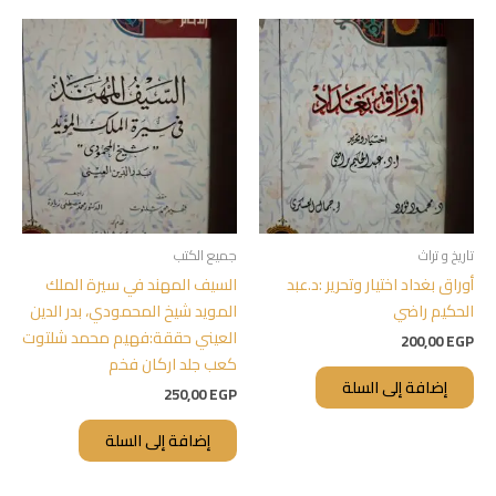
تاريخ و تراث
جميع الكتب
أوراق بغداد اختيار وتحرير :د.عبد
السيف المهند في سيرة الملك
الحكيم راضي
المويد شيخ المحمودي، بدر الدين
العيني حققة:فهيم محمد شلتوت
200,00
EGP
كعب جلد اركان فخم
إضافة إلى السلة
250,00
EGP
إضافة إلى السلة