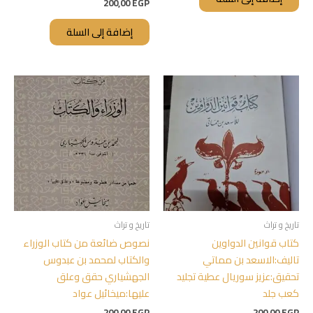
200,00
EGP
إضافة إلى السلة
تاريخ و تراث
تاريخ و تراث
كتاب قوانين الدواوين
نصوص ضائعة من كتاب الوزراء
تاليف:الاسعد بن مماتي
والكتاب لمحمد بن عبدوس
تحقيق:عزيز سوريال عطية تجليد
الجهشياري حقق وعلق
كعب جلد
عليها:ميخائيل عواد
200,00
EGP
200,00
EGP