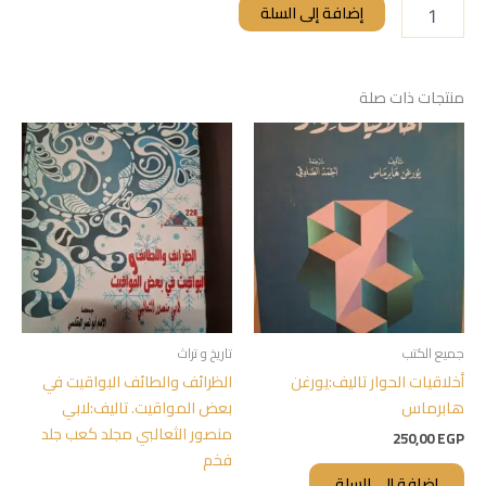
إضافة إلى السلة
منتجات ذات صلة
جميع الكتب
تاريخ و تراث
أخلاقيات الحوار تاليف:يورغن
الظرائف والطائف البواقيت في
هابرماس
بعض المواقيت. تاليف:لابي
منصور الثعالبي مجلد كعب جلد
250,00
EGP
فخم
إضافة إلى السلة