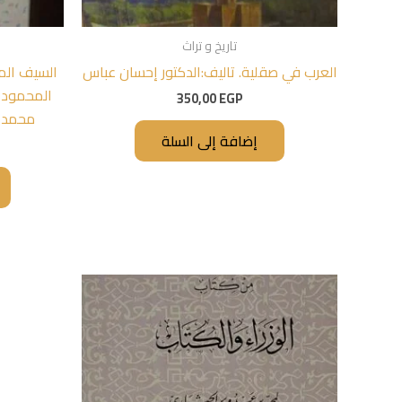
تاريخ و تراث
العرب في صقلية. تاليف:الدكتور إحسان عباس
السيف الم
المحمودي،
350,00
EGP
محمد 
إضافة إلى السلة