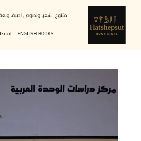
خطي
content
لى
متنوع
شعر، ونصوص ادبية، ولغة
لمحتوى
ENGLISH BOOKS
اقتصا