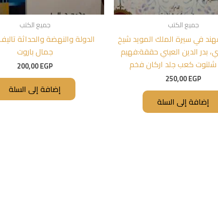
جميع الكتب
جميع الكتب
هند في سيرة الملك المويد شيخ
الدولة والنهضة والحداثة تال
 بدر الدين العيني حققة:فهيم
جمال باروت
شلتوت كعب جلد اركان فخم
200,00
EGP
250,00
EGP
إضافة إلى السلة
إضافة إلى السلة