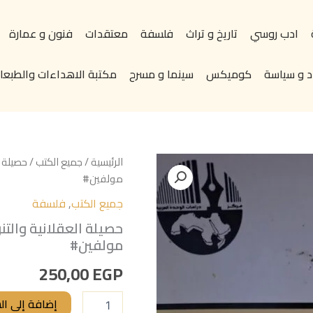
ادب روسي
تاريخ و تراث
فلسفة
معتقدات
فنون و عمارة
د و سياسة
كوميكس
سينما و مسرح
مكتبة الاهداءات والطبعات
كمية
الرئيسية
/
جميع الكتب
/ حصيلة ا
حصيلة
مولفين#
العقلانية
جميع الكتب
,
فلسفة
والتنوير
في
حصيلة العقلانية والت
الفكر
مولفين#
العربي
المعاصر
250,00
EGP
تاليف#مجموعة
مولفين#
إضافة إلى ال