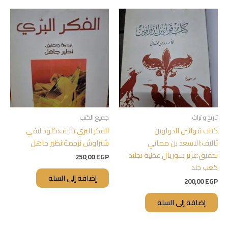
تاريخ و تراث
جميع الكتب
كتاب قوانين الدواوين
الفكر البري تاليف:كلود ليفي
تاليف:الاسعد بن مماتي
شتراوش ترجمة:نظير جاهل
تحقيق:عزيز سوريال عطية تجليد
250,00
EGP
كعب جلد
إضافة إلى السلة
200,00
EGP
إضافة إلى السلة