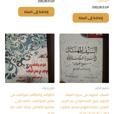
200,00
EGP
500,00
EGP
إضافة إلى السلة
إضافة إلى السلة
جميع الكتب
تاريخ و تراث
السيف المهند في سيرة الملك
الظرائف والطائف البواقيت في
المويد شيخ المحمودي، بدر الدين
بعض المواقيت. تاليف:لابي
العيني حققة:فهيم محمد شلتوت
منصور الثعالبي مجلد كعب جلد
كعب جلد اركان فخم
فخم