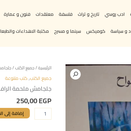
ادب روسي
تاريخ و تراث
فلسفة
معتقدات
فنون و عمارة
د و سياسة
كوميكس
سينما و مسرح
مكتبة الاهداءات والطبعات
كمية
الرئيسية
/
جميع الكتب
/ جلجامش
جلجامش
جميع الكتب
,
كتب متنوعة
ملحمة
الرافدين
جلجامش ملحمة الرافد
الخالدة
تاليف#فراس
250,00
EGP
السواح#
إضافة إلى ال