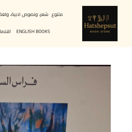
خطي
content
لى
متنوع
شعر، ونصوص ادبية، ولغة
لمحتوى
ENGLISH BOOKS
اقتصا