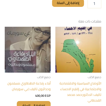
إضافة إلى السلة
منتجات ذات صلة
جميع الكتب
جميع الكتب
الأوضاع السياسية والاقتصادية
أبناء رفاعة الطنطاوي مسلمون
والاجتماعية في إقليم الاحساء
وحداثيون تاليف:غي سورمان
تاليف: الدكتور:حمد محمد
400,00
EGP
القحطاني
إضافة إلى السلة