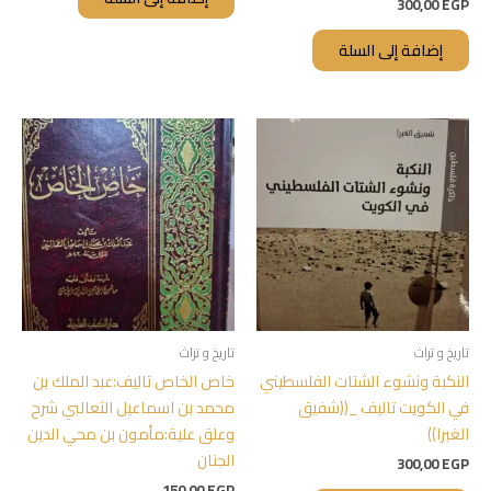
300,00
EGP
إضافة إلى السلة
تاريخ و تراث
تاريخ و تراث
النكبة ونشوء الشتات الفلسطيني
خاص الخاص تاليف:عبد الملك بن
في الكويت تاليف _((شفيق
محمد بن اسماعيل الثعالبي شرح
الغبرا))
وعلق علية:مأمون بن محي الدين
الجنان
300,00
EGP
150,00
EGP