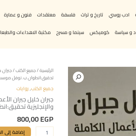
ادب روسي
تاريخ و تراث
فلسفة
معتقدات
فنون و عمارة
د و سياسة
كوميكس
سينما و مسرح
مكتبة الاهداءات والطبعات
كمية
الرئيسية
/
جميع الكتب
/ جبران خ
جبران
تحقيق:انطوان ب. نوفل موسسة
خليل
جميع الكتب
,
روايات
جبران
الأعمال
جبران خليل جبران الأع
الكاملة
والإنجليزية تحقيق:ان
النصوص
الأصلية
800,00
EGP
بالعربية
والإنجليزية
تحقيق:انطوان
إضافة إلى ال