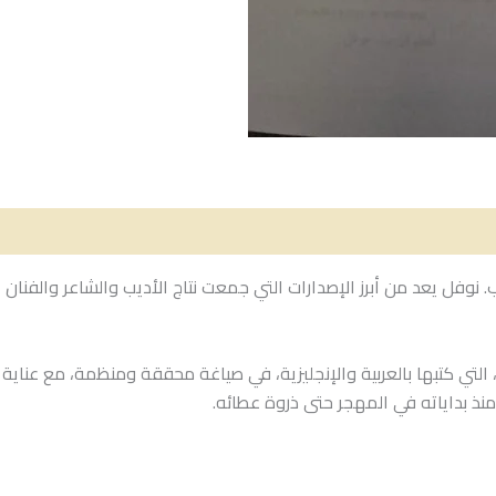
لتي كتبها بالعربية والإنجليزية، في صياغة محققة ومنظمة، مع عناية با
منذ بداياته في المهجر حتى ذروة عطائه.