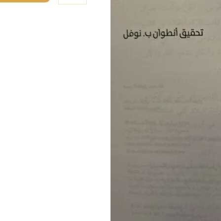
ب.
نوفل
موسسة
نوفل
للنشر