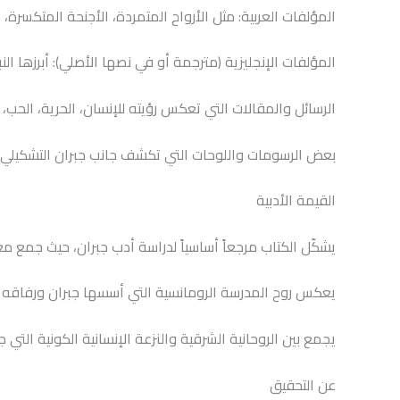
المؤلفات العربية: مثل الأرواح المتمردة، الأجنحة المتكسرة
المؤلفات الإنجليزية (مترجمة أو في نصها الأصلي): أبرزها الن
الرسائل والمقالات التي تعكس رؤيته للإنسان، الحرية، الحب، 
بعض الرسومات واللوحات التي تكشف جانب جبران التشكيلي.
القيمة الأدبية
يشكّل الكتاب مرجعاً أساسياً لدراسة أدب جبران، حيث جمع م
يعكس روح المدرسة الرومانسية التي أسسها جبران ورفاقه ف
يجمع بين الروحانية الشرقية والنزعة الإنسانية الكونية التي ج
عن التحقيق