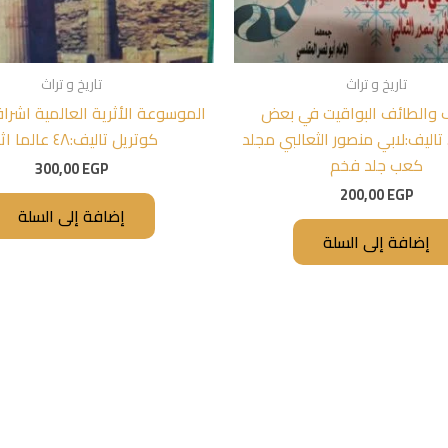
تاريخ و تراث
تاريخ و تراث
ف والطائف البواقيت في بعض
الموسوعة الأثرية العالمية اشراف
تاليف:لابي منصور الثعالبي مجلد
كوتريل تاليف:٤٨ عالما اثريا
كعب جلد فخم
300,00
EGP
200,00
EGP
إضافة إلى السلة
إضافة إلى السلة