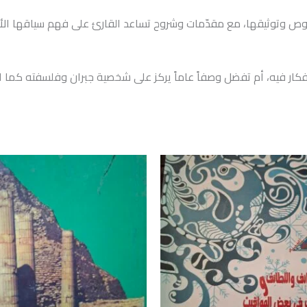
صوص وتوثيقها، مع مقدّمات وشروح تساعد القارئ على فهم سياقها الأد
ز الأفكار فيه، أم تفضل وصفاً عاماً يركز على شخصية جبران وفلسفته 