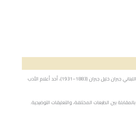
كتاب “الأعمال الكاملة” لجبران خليل جبران بتحقيق أنطوان ب. نوفل يعد من أبرز الإصدارات التي جمعت نتاج الأديب والشاعر والفنان اللبناني جبران خليل جبران (1883–1931)، أحد أعلام الأدب
لمقابلة بين الطبعات المختلفة، والتعليقات التوضيحية.