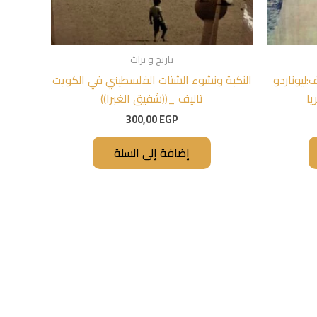
تاريخ و تراث
:ليوناردو
النكبة ونشوء الشتات الفلسطيني في الكويت
تاليف _((شفيق الغبرا))
300,00
EGP
إضافة إلى السلة