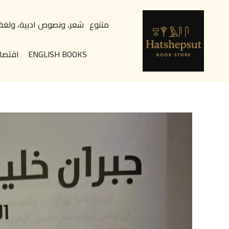
خطي
content
لى
متنوع
شعر، ونصوص ادبية، ولغة
لمحتوى
ENGLISH BOOKS
اقتصا