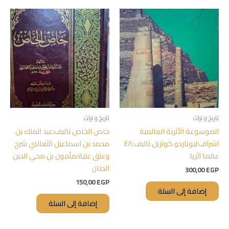
تاريخ و تراث
تاريخ و تراث
الموسوعة الأثرية العالمية
خاص الخاص تاليف:عبد الملك بن
اشراف:ليوناردو كوتريل تاليف:٤٨
محمد بن اسماعيل الثعالبي شرح
عالما اثريا
وعلق علية:مأمون بن محي الدين
الجنان
300,00
EGP
150,00
EGP
إضافة إلى السلة
إضافة إلى السلة