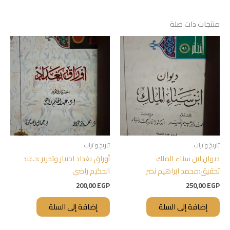
منتجات ذات صلة
تاريخ و تراث
تاريخ و تراث
ديوان ابن سناء الملك
أوراق بغداد اختيار وتحرير :د.عبد
تحقيق:محمد ابراهيم نصر
الحكيم راضي
200,00
EGP
250,00
EGP
إضافة إلى السلة
إضافة إلى السلة