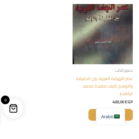
جميع الكتب
عصر النهضة العربية بين الحقيقة
والوهم تاليف:مفيدة محمد
ابراهيم
0
400,00
EGP
إضافة إلى السلة
Arabic