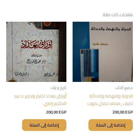
منتجات ذات صلة
جميع الكتب
تاريخ و تراث
الدولة والنهضة والحداثة
أوراق بغداد اختيار وتحرير :د.عبد
تاليف_محمد جمال باروت
الحكيم راضي
200,00
EGP
200,00
EGP
إضافة إلى السلة
إضافة إلى السلة