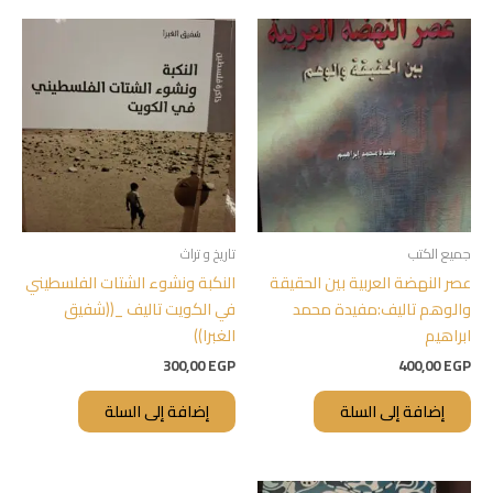
جميع الكتب
تاريخ و تراث
عصر النهضة العربية بين الحقيقة
النكبة ونشوء الشتات الفلسطيني
والوهم تاليف:مفيدة محمد
في الكويت تاليف _((شفيق
ابراهيم
الغبرا))
300,00
EGP
400,00
EGP
إضافة إلى السلة
إضافة إلى السلة