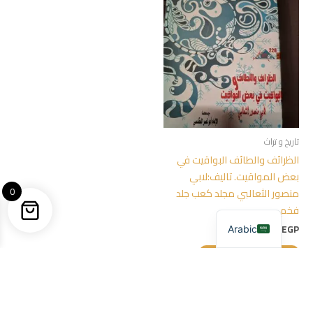
تاريخ و تراث
الظرائف والطائف البواقيت في
بعض المواقيت. تاليف:لابي
0
منصور الثعالبي مجلد كعب جلد
فخم
200,00
EGP
Arabic
إضافة إلى السلة