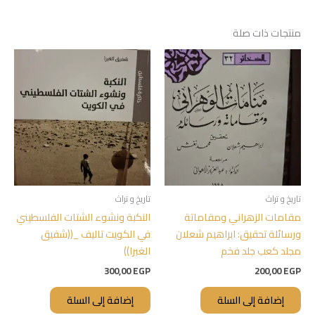
منتجات ذات صلة
تاريخ و تراث
تاريخ و تراث
مقامات الزهراني ومقاماتة
النكبة ونشوء الشتات الفلسطيني
ورسائلة تحقيق: ابراهيم شعلان
في الكويت تاليف _((شفيق
مجلد كعب جلد فخم
الغبرا))
300,00
EGP
200,00
EGP
إضافة إلى السلة
إضافة إلى السلة