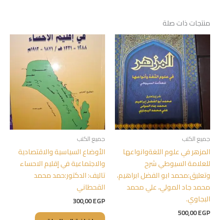
منتجات ذات صلة
جميع الكتب
جميع الكتب
المزهر في علوم اللغةوانواعها
الأوضاع السياسية والاقتصادية
للعلامة السيوطي شرح
والاجتماعية في إقليم الاحساء
وتعليق:محمد ابو الفضل ابراهيم،
تاليف: الدكتور:حمد محمد
محمد جاد المولي، علي محمد
القحطاني
البجاوي.
300,00
EGP
500,00
EGP