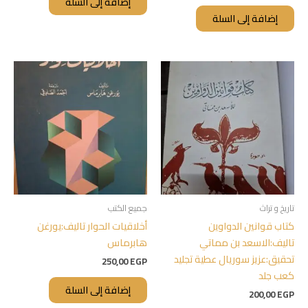
إضافة إلى السلة
إضافة إلى السلة
تاريخ و تراث
جميع الكتب
كتاب قوانين الدواوين
أخلاقيات الحوار تاليف:يورغن
تاليف:الاسعد بن مماتي
هابرماس
تحقيق:عزيز سوريال عطية تجليد
250,00
EGP
كعب جلد
إضافة إلى السلة
200,00
EGP