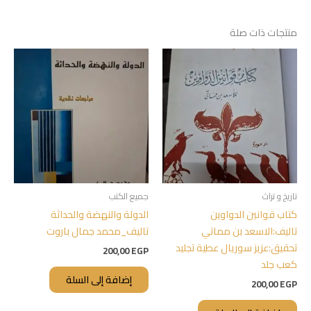
منتجات ذات صلة
تاريخ و تراث
جميع الكتب
كتاب قوانين الدواوين
الدولة والنهضة والحداثة
تاليف:الاسعد بن مماتي
تاليف_محمد جمال باروت
تحقيق:عزيز سوريال عطية تجليد
200,00
EGP
كعب جلد
إضافة إلى السلة
200,00
EGP