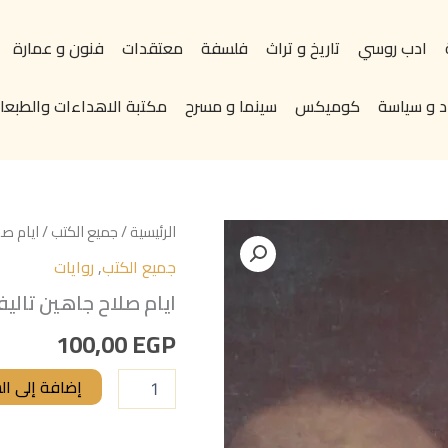
ادب روسي
تاريخ و تراث
فلسفة
معتقدات
فنون و عمارة
د و سياسة
كوميكس
سينما و مسرح
مكتبة الاهداءات والطبعات
كمية
الرئيسية
/
جميع الكتب
/ ايام ص
ايام
جميع الكتب
,
روايات
صلاح
جاهين
ايام صلاح جاهين تال
تاليف#محمد
توفيق#
100,00
EGP
إضافة إلى ال