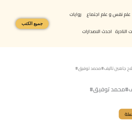
علم نفس و علم اجتماع
روايات
جميع الكتب
 النادرة
احدث الاصدارات
لاح جاهين تاليف#محمد توفيق#
يف#محمد توفيق#
سلة