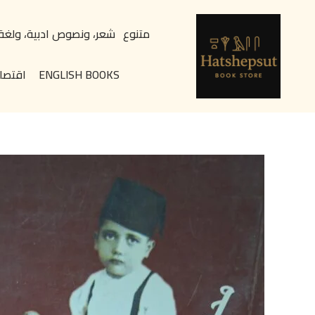
خطي
content
لى
متنوع
شعر، ونصوص ادبية، ولغة
لمحتوى
ENGLISH BOOKS
اقتصا