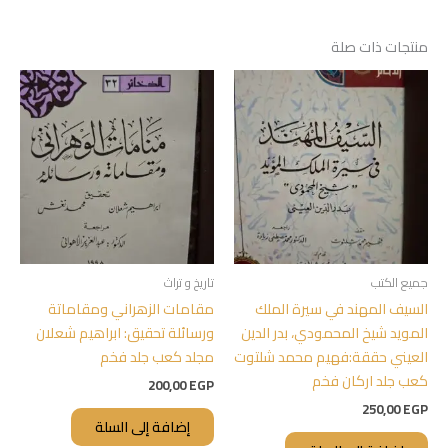
منتجات ذات صلة
جميع الكتب
تاريخ و تراث
السيف المهند في سيرة الملك
مقامات الزهراني ومقاماتة
المويد شيخ المحمودي، بدر الدين
ورسائلة تحقيق: ابراهيم شعلان
العيني حققة:فهيم محمد شلتوت
مجلد كعب جلد فخم
كعب جلد اركان فخم
200,00
EGP
250,00
EGP
إضافة إلى السلة