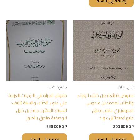
إضافة إلى السلة
تاريخ و تراث
جميع الكتب
نصوص ضائعة من كتاب الوزراء
حقوق المرأة في البرديات العربية
والكتاب لمحمد بن عبدوس
علي ضوء الكتاب والسنة تاليف:
الجهشياري حقق وعلق
الاستاذ الدكتور جاسر بن خليل
عليها:ميخائيل عواد
ابوصفية ملحق بالصور
250,00
EGP
200,00
EGP
إضافة إلى السلة
إضافة إلى السلة