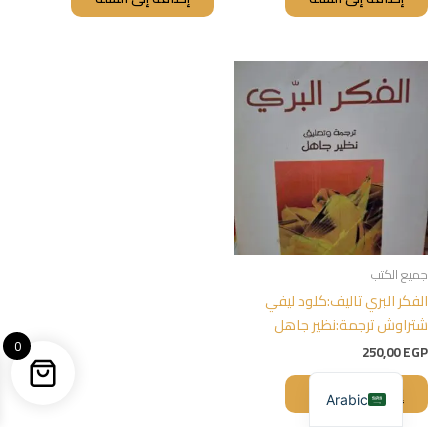
جميع الكتب
الفكر البري تاليف:كلود ليفي
شتراوش ترجمة:نظير جاهل
0
250,00
EGP
إضافة إلى السلة
Arabic