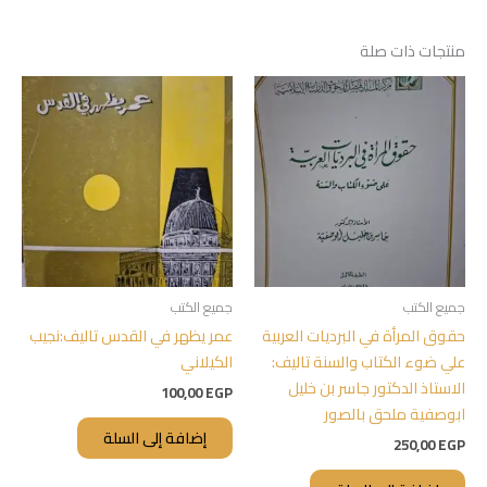
منتجات ذات صلة
جميع الكتب
جميع الكتب
حقوق المرأة في البرديات العربية
عمر يظهر في القدس تاليف:نجيب
علي ضوء الكتاب والسنة تاليف:
الكيلاني
الاستاذ الدكتور جاسر بن خليل
100,00
EGP
ابوصفية ملحق بالصور
إضافة إلى السلة
250,00
EGP