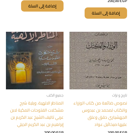
200,00
EGP
إضافة إلى السلة
إضافة إلى السلة
تاريخ و تراث
جميع الكتب
نصوص ضائعة من كتاب الوزراء
المناظر الالهية، ويلية شرح
والكتاب لمحمد بن عبدوس
مشكلات الفتوحات المكية لابن
الجهشياري حقق وعلق
عربي تاليف:الشيخ عبد الكريم بن
عليها:ميخائيل عواد
إبراهيم بن عبد الكريم الجيلي
200,00
EGP
200,00
EGP