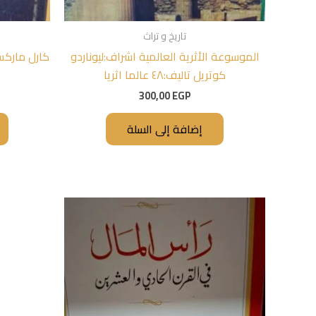
تاريخ و تراث
الموسوعة الأثرية العالمية اشراف:ليوناردو
كارل ماركس 
كوتريل تاليف:٤٨ عالما اثريا
300,00
EGP
إضافة إلى السلة