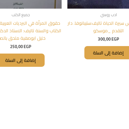
ادب روسي
جميع الكتب
سيرة الحياة تاليف:ستيبانوفا. دار
حقوق المرأة في البرديات العربي
التقدم _موسكو
الكتاب والسنة تاليف: الاستاذ الدكت
خليل ابوصفية ملحق بالص
300,00
EGP
250,00
EGP
إضافة إلى السلة
إضافة إلى السلة