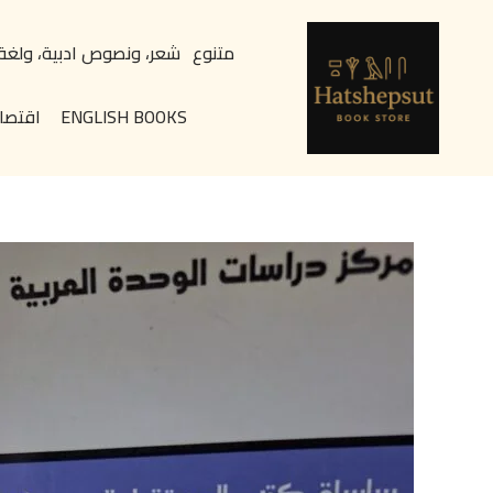
خطي
content
لى
متنوع
شعر، ونصوص ادبية، ولغة
لمحتوى
ENGLISH BOOKS
اقتصا