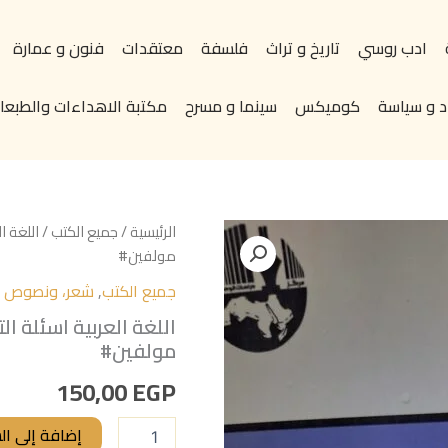
ادب روسي
تاريخ و تراث
فلسفة
معتقدات
فنون و عمارة
د و سياسة
كوميكس
سينما و مسرح
مكتبة الاهداءات والطبعات
كمية
الرئيسية
/
جميع الكتب
/ اللغة ا
اللغة
مولفين#
العربية
جميع الكتب
,
شعر، ونصوص اد
اسئلة
التطور
اللغة العربية اسئلة 
الذاتي
مولفين#
والمستقبل
تاليف#مجموعة
150,00
EGP
مولفين#
إضافة إلى ال