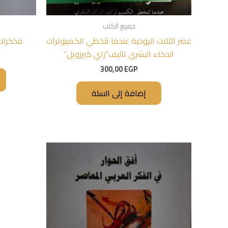
جميع الكتب
عصر الآلات الروحية عندما تتخطي الكمبيوترات
مذكرات 
الذكاء البشري تاليف”راي كيرزويل”
300,00
EGP
إضافة إلى السلة