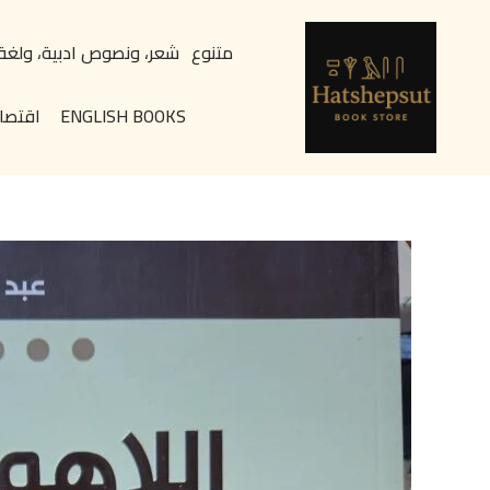
خطي
content
لى
متنوع
شعر، ونصوص ادبية، ولغة
لمحتوى
ENGLISH BOOKS
اقتصا