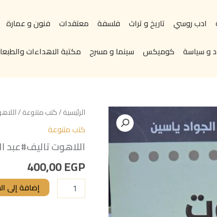
ادب روسي
تاريخ و تراث
فلسفة
معتقدات
فنون و عمارة
د و سياسة
كوميكس
سينما و مسرح
مكتبة الاهداءات والطبعات
كمية
الرئيسية
/
كتب متنوعة
/ اللاه
اللاهوت
كتب متنوعة
تاليف#عبد
الجواد
اللاهوت تاليف#عبد ال
ياسين#
400,00
EGP
إضافة إلى ال