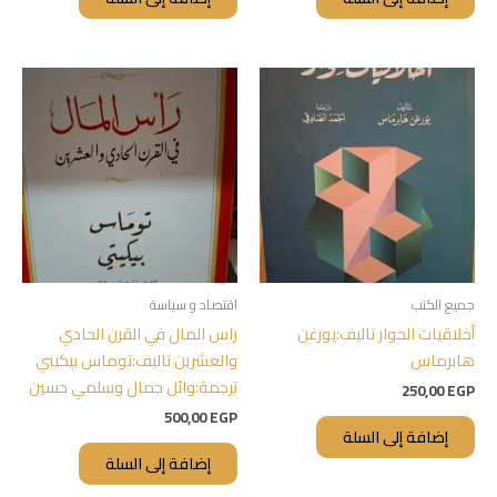
جميع الكتب
اقتصاد و سياسة
أخلاقيات الحوار تاليف:يورغن
راس المال في القرن الحادي
هابرماس
والعشرين تاليف:توماس بيكيني
ترجمة:وائل جمال وسلمي حسين
250,00
EGP
500,00
EGP
إضافة إلى السلة
إضافة إلى السلة