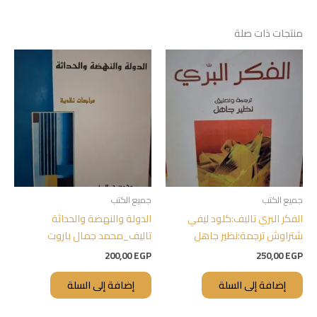
منتجات ذات صلة
جميع الكتب
جميع الكتب
الفكر البري تاليف:كلود ليفي
الدولة والنهضة والحداثة
شتراوش ترجمة:نظير جاهل
تاليف_محمد جمال باروت
200,00
EGP
250,00
EGP
إضافة إلى السلة
إضافة إلى السلة