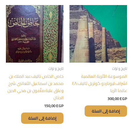
تاريخ و تراث
تاريخ و تراث
الموسوعة الأثرية العالمية
خاص الخاص تاليف:عبد الملك بن
اشراف:ليوناردو كوتريل تاليف:٤٨
محمد بن اسماعيل الثعالبي شرح
عالما اثريا
وعلق علية:مأمون بن محي الدين
الجنان
300,00
EGP
150,00
EGP
إضافة إلى السلة
إضافة إلى السلة