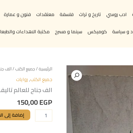
ادب روسي
تاريخ و تراث
فلسفة
معتقدات
فنون و عمارة
د و سياسة
كوميكس
سينما و مسرح
مكتبة الاهداءات والطبعات
كمية
الرئيسية
/
جميع الكتب
/ الف جن
الف
جميع الكتب
,
روايات
جناح
للعالم
الف جناح للعالم تالي
تاليف#محمد
الفخراني#
150,00
EGP
إضافة إلى ال