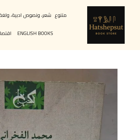
خطي
content
لى
متنوع
شعر، ونصوص ادبية، ولغة
لمحتوى
ENGLISH BOOKS
اقتصا