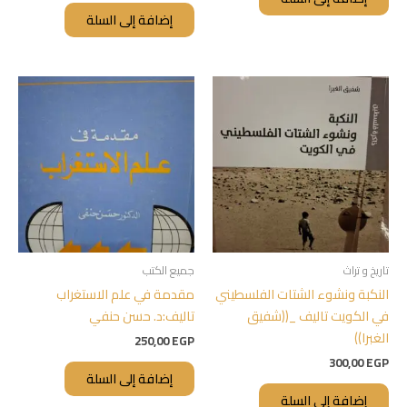
إضافة إلى السلة
تاريخ و تراث
جميع الكتب
النكبة ونشوء الشتات الفلسطيني
مقدمة في علم الاستغراب
في الكويت تاليف _((شفيق
تاليف:د. حسن حنفي
الغبرا))
250,00
EGP
300,00
EGP
إضافة إلى السلة
إضافة إلى السلة