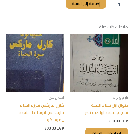
إضافة إلى السلة
منتجات ذات صلة
تاريخ و تراث
ادب روسي
ديوان ابن سناء الملك
كارل ماركس سيرة الحياة
تحقيق:محمد ابراهيم نصر
تاليف:ستيبانوفا. دار التقدم
_موسكو
250,00
EGP
300,00
EGP
إضافة إلى السلة