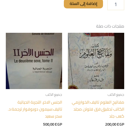
إضافة إلى السلة
منتجات ذات صلة
جميع الكتب
جميع الكتب
مفاتيح العلوم تاليف:الخوارزمي
الجنس الاخر، التجربة الحياتية
الكاتب تحقيق:فإن فلوتن مجلد
تاليف:سيمون دوبوفوار ترجمة:د.
كعب جلد
سحر سعيد
500,00
EGP
200,00
EGP