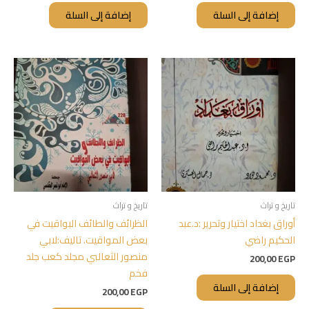
إضافة إلى السلة
إضافة إلى السلة
تاريخ و تراث
تاريخ و تراث
أوراق بغداد اختيار وتحرير :د.عبد
الظرائف والطائف البواقيت في
الحكيم راضي
بعض المواقيت. تاليف:لابي
منصور الثعالبي مجلد كعب جلد
200,00
EGP
فخم
إضافة إلى السلة
200,00
EGP