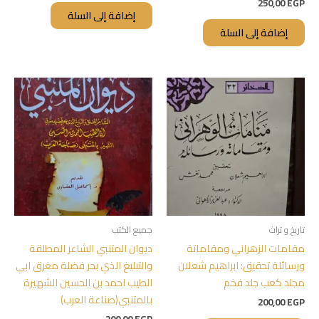
250,00
EGP
إضافة إلى السلة
إضافة إلى السلة
تاريخ و تراث
جميع الكتب
مقامات الزهراني ومقاماتة
ديوان المتنبي الشاعر المطلقة
ورسائلة تحقيق: ابراهيم شعلان
والتبليغ الذي بحر فضلة مغرق ابي
مجلد كعب جلد فخم
الطيب احمد بن الحسين الشهيرة
بالمتنبي(صناعة العرب)
200,00
EGP