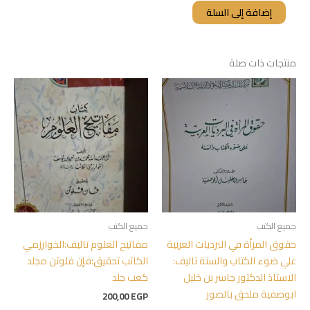
إضافة إلى السلة
منتجات ذات صلة
جميع الكتب
جميع الكتب
حقوق المرأة في البرديات العربية
مفاتيح العلوم تاليف:الخوارزمي
علي ضوء الكتاب والسنة تاليف:
الكاتب تحقيق:فإن فلوتن مجلد
الاستاذ الدكتور جاسر بن خليل
كعب جلد
ابوصفية ملحق بالصور
200,00
EGP